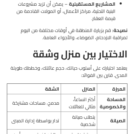
المشاريع المستقبلية
– يمكن أن تزيد مشروعات
البنية التحتية، مراكز الأعمال، أو المولات القادمة من
قيمة العقار.
نصيحة:
قم بزيارة المنطقة في أوقات مختلفة من اليوم
لمراقبة الازدحام، الضوضاء، والأجواء العامة.
الاختيار بين منزل وشقة
يعتمد اختيارك على أسلوب حياتك، حجم عائلتك، وخططك طويلة
المدى. قارن بين الفوائد:
الميزة
المنزل
الشقة
المساحة
أكثر اتساعاً،
مدمج، مساحات مشتركة
والخصوصية
مثالي للعائلات
يتطلب صيانة
الصيانة
تدار بواسطة إدارة المبنى
شخصية