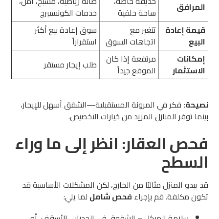
حديقة خاصة،
صالة رياضية، مسبح، أمن،
المرافق
ساحة خلفية
خدمات الكونسييرج
قيمة إعادة
تتغير مع
سوق إعادة بيع أكثر
البيع
اتجاهات السوق
استقراراً
إمكانات
مرتفعة إذا كان
طلب إيجار مستقر
الاستثمار
الموقع جيداً
نصيحة:
فكر في المرونة المستقبلية—الشقق أسهل للإيجار،
بينما توفر المنازل المزيد من خيارات التخصيص.
فحص العقار: انظر إلى ما وراء
السطح
قد يبدو المنزل مثاليًا من الخارج، لكن المشكلات الأساسية قد
تكون مكلفة. قم بإجراء
فحص شامل
لما يلي:
سلامة الهيكل – الشقوق في الجدران، الأسقف، أو