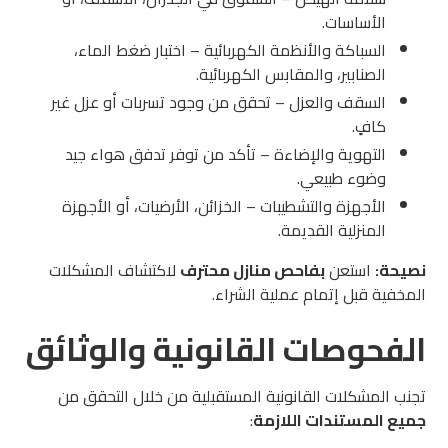
الأساسات.
السباكة والأنظمة الكهربائية – اختبار ضغط الماء،
الصنابير، والمقابس الكهربائية.
السقف والعزل – تحقق من وجود تسربات أو عزل غير
كافٍ.
التهوية والإضاءة – تأكد من توفر تدفق هواء جيد
وضوء طبيعي.
الأجهزة والتشطيبات – الخزائن، الأرضيات، أو الأجهزة
المنزلية القديمة.
نصيحة:
استعن
بفاحص منازل محترف
لاكتشاف المشكلات
المخفية قبل إتمام عملية الشراء.
الفحوصات القانونية والوثائق
تجنب المشكلات القانونية المستقبلية من خلال التحقق من
جميع المستندات اللازمة
: