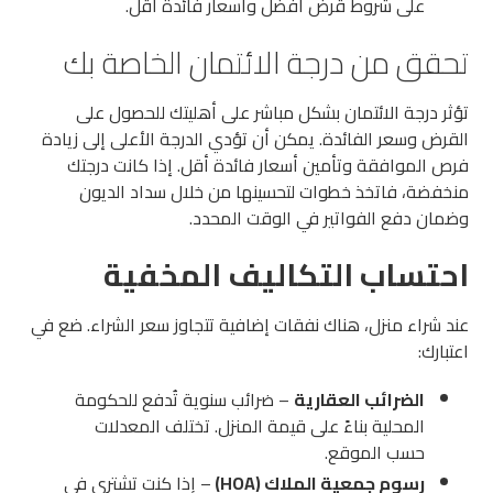
على شروط قرض أفضل وأسعار فائدة أقل.
تحقق من درجة الائتمان الخاصة بك
تؤثر درجة الائتمان بشكل مباشر على أهليتك للحصول على
القرض وسعر الفائدة. يمكن أن تؤدي الدرجة الأعلى إلى زيادة
فرص الموافقة وتأمين أسعار فائدة أقل. إذا كانت درجتك
منخفضة، فاتخذ خطوات لتحسينها من خلال سداد الديون
وضمان دفع الفواتير في الوقت المحدد.
احتساب التكاليف المخفية
عند شراء منزل، هناك نفقات إضافية تتجاوز سعر الشراء. ضع في
اعتبارك:
الضرائب العقارية
– ضرائب سنوية تُدفع للحكومة
المحلية بناءً على قيمة المنزل. تختلف المعدلات
حسب الموقع.
رسوم جمعية الملاك (HOA)
– إذا كنت تشتري في