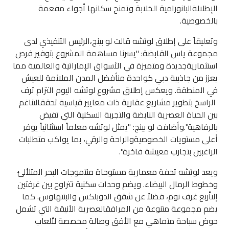
الإطلالةالبانورامية الخلابة وتمنح سكانها أجواء مفعمة
بالخصوصية.
وتعليقاً على إطلاق لوتشه قالت لو بينج،الرئيس التنفيذي لدى
مجموعة ياس القابضة: "يسرنا مساهمة المشروع بتوفير فرص
استثماريةجديدة ومتميزة في الأسواق الإماراتية والعالمية مما
يعزز من جاذبية دبي كواحدة منأفضل المدن الملائمة للعيش
في المنطقة. ويعكس إطلاق مشروع لوتشه اليوم التزام ترف
الراسخ بتطوير مشاريع عقارية ذات معايير قياسية تحققالتناغم
بين الحياة العصرية النابضة والتجربة السكنية التي تفيض
بالرفاهية".وأضافت لو بينج: "يمثل لوتشه معلماً استثنائياً يوفر
أعلى مستويات الخصوصيةوالراحة والرقي، بما يواكب متطلبات
الراغبين بتجارب معيشة فاخرة".
ويعد لوتشه تحفة معمارية مستوحاة منتموجات البحر المتلألئ
وخطوط الرمال البيضاء. ويضم وحدات سكنية تتراوح بين غرفتين
إلىأربع غرف نوم، فضلاً عن شقق الدوبلكس والبنتهاوس. كما
يضم مجموعة متنوعة من المرافقالعصرية الأنيقة التي تشمل
حوض سباحة متماهي مع الأفق وصالة مخصصة لألعاب