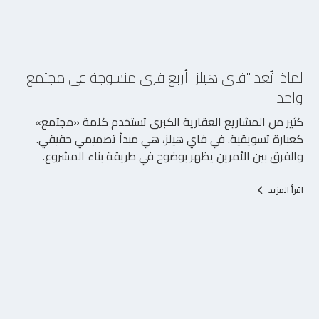
5/8/2026
لماذا تُعد "فاي هيلز" أربع قرى منسوجة في مجتمع
واحد
كثير من المشاريع العقارية الكبرى تستخدم كلمة «مجتمع»
كعبارة تسويقية. في فاي هيلز، هي مبدأ تصميمي حقيقي.
والفرق بين الأمرين يظهر بوضوح في طريقة بناء المشروع.
اقرأ المزيد