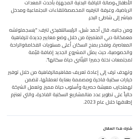
الأطفال،وصالة اللياقة البدنية المجهزة بأحدث المعدات
الرياضية، وغرفة الترفيه المخصصةللقاءات الاجتماعية ومدخل
مباشر إلى شاطئ البحر.
ومن جانبه، قال أحمد شبل، الرئيسالتنفيذي لترف: "ينسجملوتشه
معمكانة دبي المتميزة من خلال وضع معايير جديدة للرفاهية
المعاصرة. ونفخر بمنح السكان أعلى مستويات الفخامةوالراحة
والخصوصية، حيث يمثل المشروع الجديد إضافة قيّمة
لمجتمعات نخلة جميرا التيتُثري حياة سكانها".
وتهدف ترف إلى إعادة تعريف مفاهيمالرفاهية من خلال توفير
خيارات سكنية فاخرة ومصممة بعناية لعملائها، لتضمن
لهمتجارب معيشة حصرية وأسلوب حياة مميز. وتعمل الشركة
حالياً على تطوير عدد منالمشاريع السكنية الفاخرة، والتي تعتزم
إطلاقها خلال عام 2023.
شارك هذا المقال