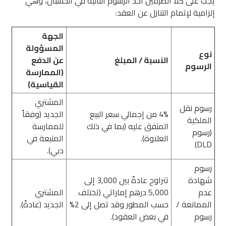
يجب على كلا الطرفين أخذ الرسوم التالية في الحسبان، وهي
إلزامية لإتمام التنازل عن العقد:
الجهة
المسؤولة
نوع
النسبة / المبلغ
عن الدفع
الرسوم
(الممارسة
القياسية)
المشتري
رسوم نقل
4% من إجمالي سعر البيع
الجديد (وفقاً
الملكية
المتفق عليه (بما في ذلك
للممارسة
(رسوم
العلاوة).
المتبعة في
DLD)
دبي).
رسوم
شهادة
تتراوح عادةً بين 3,000 إلى
عدم
5,000 درهم إماراتي (تختلف
المشتري
الممانعة /
حسب المطور وقد تصل إلى 2%
الجديد (عادةً).
رسوم
في بعض العقود).