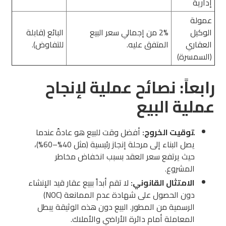
إدارية
عمولة
الوكيل
2% من إجمالي سعر البيع
البائع (قابلة
العقاري
المتفق عليه.
للتفاوض).
(السمسرة)
رابعاً: نصائح عملية لإنجاح
عملية البيع
توقيت الخروج:
أفضل وقت للبيع هو عادةً عندما
يصل البناء إلى مرحلة إنجاز رئيسية (مثل 40%–60%)،
حيث يرتفع سعر العقد بسبب انخفاض مخاطر
المشروع.
الامتثال القانوني:
لا تقم أبداً ببيع عقار قيد الإنشاء
دون الحصول على شهادة عدم الممانعة (NOC)
الرسمية من المطور. البيع دون هذه الوثيقة يبطل
المعاملة أمام دائرة الأراضي والأملاك.