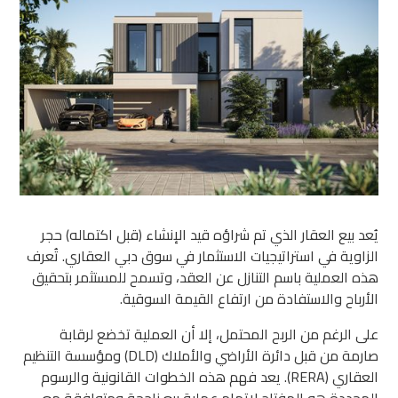
يُعد بيع العقار الذي تم شراؤه قيد الإنشاء (قبل اكتماله) حجر
الزاوية في استراتيجيات الاستثمار في سوق دبي العقاري. تُعرف
هذه العملية باسم التنازل عن العقد، وتسمح للمستثمر بتحقيق
الأرباح والاستفادة من ارتفاع القيمة السوقية.
على الرغم من الربح المحتمل، إلا أن العملية تخضع لرقابة
صارمة من قبل دائرة الأراضي والأملاك (DLD) ومؤسسة التنظيم
العقاري (RERA). يعد فهم هذه الخطوات القانونية والرسوم
المحددة هو المفتاح لإتمام عملية بيع ناجحة ومتوافقة مع