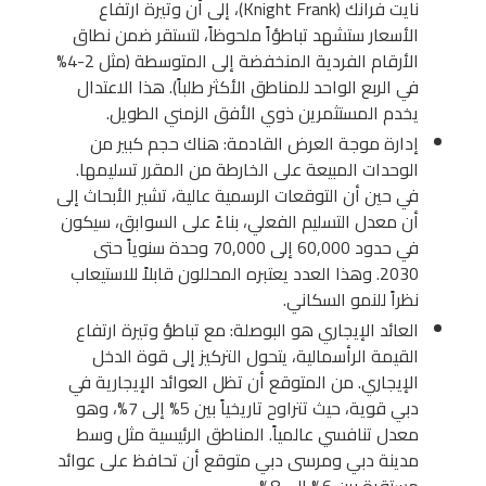
نايت فرانك (Knight Frank)، إلى أن وتيرة ارتفاع
الأسعار ستشهد تباطؤاً ملحوظاً، لتستقر ضمن نطاق
الأرقام الفردية المنخفضة إلى المتوسطة (مثل 2-4%
في الربع الواحد للمناطق الأكثر طلباً). هذا الاعتدال
يخدم المستثمرين ذوي الأفق الزمني الطويل.
إدارة موجة العرض القادمة: هناك حجم كبير من
الوحدات المبيعة على الخارطة من المقرر تسليمها.
في حين أن التوقعات الرسمية عالية، تشير الأبحاث إلى
أن معدل التسليم الفعلي، بناءً على السوابق، سيكون
في حدود 60,000 إلى 70,000 وحدة سنوياً حتى
2030. وهذا العدد يعتبره المحللون قابلاً للاستيعاب
نظراً للنمو السكاني.
العائد الإيجاري هو البوصلة: مع تباطؤ وتيرة ارتفاع
القيمة الرأسمالية، يتحول التركيز إلى قوة الدخل
الإيجاري. من المتوقع أن تظل العوائد الإيجارية في
دبي قوية، حيث تتراوح تاريخياً بين 5% إلى 7%، وهو
معدل تنافسي عالمياً. المناطق الرئيسية مثل وسط
مدينة دبي ومرسى دبي متوقع أن تحافظ على عوائد
مستقرة بين 6% إلى 8%.