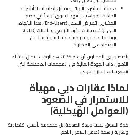
هيمنة المشتري النهائي: بفضل إصلاحات التأشيرات
الجاذبة للمواهب، يشهد السوق تزايداً في حصة
المشترين لأغراض السكن (End-Users). هذا الاتجاه،
الذي تؤكده بيانات دائرة الأراضي والأملاك (DLD)،
يوفر قاعدة قوية ومستدامة للسوق بدلاً من
الاعتماد على المضاربة.
باختصار: يرى المحللون أن عام 2026 هو الوقت الأمثل لاقتناء
الأصول ذات الجودة العالية في المجمعات المخططة التي
تتمتع بطلب إيجاري قوي.
لماذا عقارات دبي مهيأة
للاستمرار في الصعود
(العوامل الهيكلية)
قوة السوق ليست وليدة الصدفة؛ بل مدعومة بأسس اقتصادية
وبشرية راسخة تضمن استمرار الزخم.