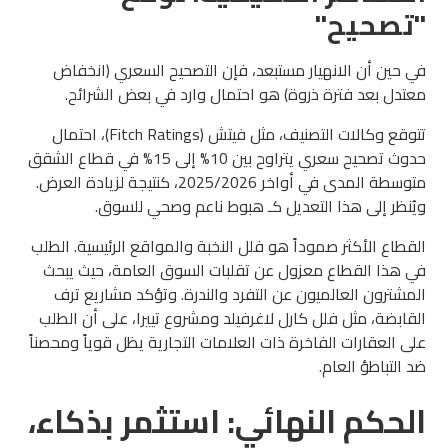
"تصحيح"
في حين أن الانهيار مستبعد، فإن التصحيح السعري (انخفاض
معتدل بعد فترة ذروة) هو احتمال وارد في بعض الشرائح.
تتوقع وكالات التصنيف، مثل فيتش (Fitch Ratings)، احتمال
حدوث تصحيح سعري يتراوح بين 10% إلى 15% في قطاع الشقق
متوسطة المدى في أواخر 2025/2026، كنتيجة لزيادة العرض.
ويُنظر إلى هذا التعديل كـ هبوط ناعم وصحي للسوق.
القطاع الأكثر صموداً هو فلل النخبة والمواقع الرئيسية. الطلب
في هذا القطاع معزول عن تقلبات السوق العامة، حيث يبحث
المشترون العالميون عن التفرد والندرة. وتؤكد مشاريع ترف
القابضة، مثل فلل كارل لاغرفيلد ومشروع تييرا، على أن الطلب
على العقارات الفاخرة ذات العلامات التجارية يظل قوياً ومحصناً
ضد التباطؤ العام.
الحكم النهائي: استثمر بذكاء،