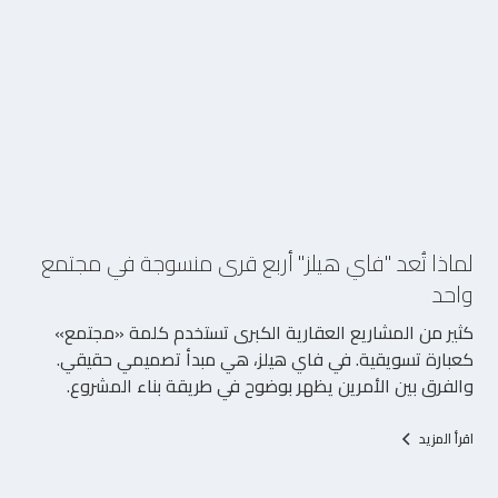
5/8/2026
لماذا تُعد "فاي هيلز" أربع قرى منسوجة في مجتمع
واحد
كثير من المشاريع العقارية الكبرى تستخدم كلمة «مجتمع»
كعبارة تسويقية. في فاي هيلز، هي مبدأ تصميمي حقيقي.
والفرق بين الأمرين يظهر بوضوح في طريقة بناء المشروع.
اقرأ المزيد