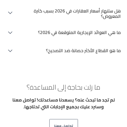
هل ستنهار أسعار العقارات في 2026 بسبب كثرة
المعروض؟
ج: الانهيار الواسع النطاق غير مرجح. نتوقع تصحيحاً سعرياً معتدلاً
ما هي العوائد الإيجارية المتوقعة في 2026؟
في بعض مناطق الشقق متوسطة المدى، وهو مؤشر على
النضج وليس الفشل.
من المتوقع أن تظل العوائد الإيجارية قوية، حيث يتراوح
ما هو القطاع الأكثر حصانة ضد التصحيح؟
المتوسط بين 5% إلى 7%، مع عوائد مستقرة بين 6% و 8% في
المناطق الرئيسية.
القطاع الفاخر وفلل الواجهات البحرية. يظل الطلب العالمي من
أصحاب الثروات الكبيرة ثابتاً، وندرة الأصول في هذا القطاع
تمنحه صموداً عالياً.
ما زلت بحاجة إلى المساعدة؟
لم تجد ما تبحث عنه؟ يسعدنا مساعدتك! تواصل معنا
وسنرد عليك بجميع الإجابات التي تحتاجها.
تواصل معنا