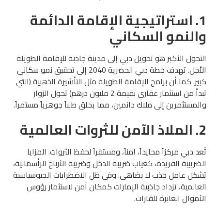
1. استراتيجية الإقامة الدائمة
والنمو السكاني
التحول الأكبر هو تحويل دبي إلى مدينة جاذبة للإقامة الطويلة
الأجل. تهدف خطة دبي الحضرية 2040 إلى تحقيق نمو سكاني
كبير. كما أن برامج الإقامة الطويلة مثل التأشيرة الذهبية (التي
تبدأ من استثمار عقاري بقيمة 2 مليون درهم) تحول الزوار
والمستثمرين إلى ملاك دائمين، مما يخلق طلباً جوهرياً مستمراً.
2. الملاذ الآمن للثروات العالمية
تُعد دبي مركزاً محايداً، آمناً، ومستقراً لحفظ الثروات. المزايا
الضريبية الفريدة، كغياب ضريبة الدخل وضريبة الأرباح الرأسمالية،
تشكل عامل جذب لا يضاهى. وفي ظل الاضطرابات الجيوسياسية
العالمية، تزداد جاذبية الإمارات كمكان آمن لاستثمار رؤوس
الأموال العابرة للقارات.