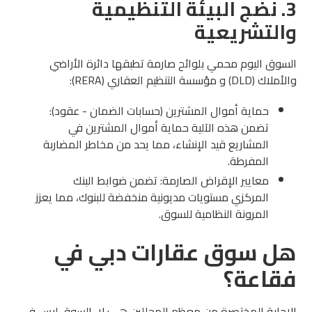
3. نضج البيئة التنظيمية
والتشريعية
السوق اليوم محمي بلوائح صارمة تطبقها دائرة الأراضي
والأملاك (DLD) و مؤسسة التنظيم العقاري (RERA):
حماية أموال المشترين (حسابات الضمان - عقود):
تضمن هذه الآلية حماية أموال المشترين في
المشاريع قيد الإنشاء، مما يحد من مخاطر المضاربة
المفرطة.
معايير الإقراض الصارمة: تضمن ضوابط البنك
المركزي مستويات مديونية منخفضة للبنوك، مما يعزز
المرونة النظامية للسوق.
هل سوق عقارات دبي في
فقاعة؟
الإجابة المختصرة من معظم المحللين هي: لا، السوق ليس في